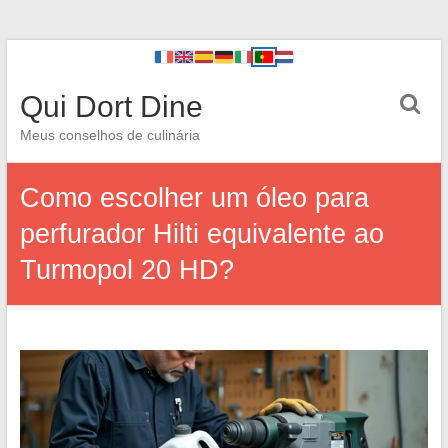
Qui Dort Dine
Meus conselhos de culinária
Como escolher um óleo para
perfurador Hilti equivalente ao
Turmopol 20 HD?