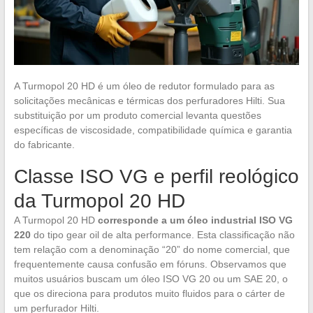
A Turmopol 20 HD é um óleo de redutor formulado para as
solicitações mecânicas e térmicas dos perfuradores Hilti. Sua
substituição por um produto comercial levanta questões
específicas de viscosidade, compatibilidade química e garantia
do fabricante.
Classe ISO VG e perfil reológico
da Turmopol 20 HD
A Turmopol 20 HD
corresponde a um óleo industrial ISO VG
220
do tipo gear oil de alta performance. Esta classificação não
tem relação com a denominação “20” do nome comercial, que
frequentemente causa confusão em fóruns. Observamos que
muitos usuários buscam um óleo ISO VG 20 ou um SAE 20, o
que os direciona para produtos muito fluidos para o cárter de
um perfurador Hilti.