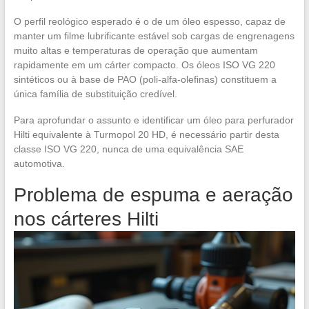
O perfil reológico esperado é o de um óleo espesso, capaz de
manter um filme lubrificante estável sob cargas de engrenagens
muito altas e temperaturas de operação que aumentam
rapidamente em um cárter compacto. Os óleos ISO VG 220
sintéticos ou à base de PAO (poli-alfa-olefinas) constituem a
única família de substituição credível.
Para aprofundar o assunto e identificar um óleo para perfurador
Hilti equivalente à Turmopol 20 HD, é necessário partir desta
classe ISO VG 220, nunca de uma equivalência SAE
automotiva.
Problema de espuma e aeração
nos cárteres Hilti