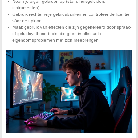
Neem je eigen geluiden op (stem, huisgeluiden,
instrumenten).
Gebruik rechtenvrije geluidsbanken en controleer de licentie
vóór de upload.
Maak gebruik van effecten die zijn gegenereerd door spraak-
of geluidsynthese-tools, die geen intellectuele
eigendomsproblemen met zich meebrengen.