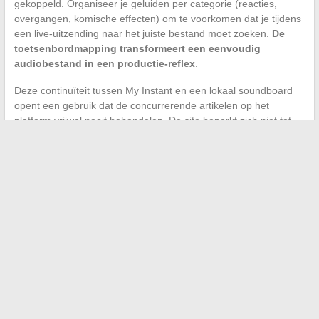
gekoppeld. Organiseer je geluiden per categorie (reacties,
overgangen, komische effecten) om te voorkomen dat je tijdens
een live-uitzending naar het juiste bestand moet zoeken.
De
toetsenbordmapping transformeert een eenvoudig
audiobestand in een productie-reflex
.
Deze continuïteit tussen My Instant en een lokaal soundboard
opent een gebruik dat de concurrerende artikelen op het
platform vrijwel nooit behandelen. De site beperkt zich niet tot
een web gadget: het dient ook als een bronbibliotheek om een
complete audio productieomgeving te voeden.
Het punt dat het verschil maakt tussen een effectieve
geluidsknop en een vergeten knop blijft de initiële voorbereiding
van het bestand. Een goed geknipt geluid, correct benoemd en
nauwkeurig getagd, zal zijn publiek op My Instant vinden en kan
vervolgens naar elk afspeelhulpmiddel migreren zonder verdere
aanpassing.
←
Hoe kies je de beste thermische bosmaaier voor het