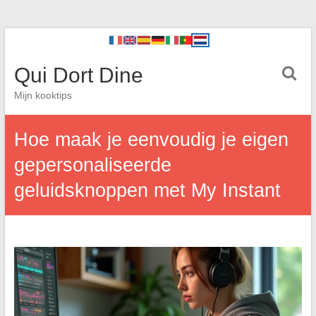
Qui Dort Dine
Mijn kooktips
Hoe maak je eenvoudig je eigen
gepersonaliseerde
geluidsknoppen met My Instant