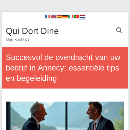
Qui Dort Dine
Mijn kooktips
Succesvol de overdracht van uw
bedrijf in Annecy: essentiële tips
en begeleiding