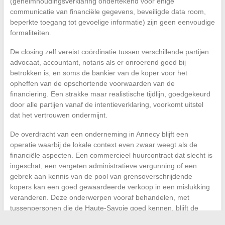
(geheimhoudingsverklaring ondertekend vóór enige
communicatie van financiële gegevens, beveiligde data room,
beperkte toegang tot gevoelige informatie) zijn geen eenvoudige
formaliteiten.
De closing zelf vereist coördinatie tussen verschillende partijen:
advocaat, accountant, notaris als er onroerend goed bij
betrokken is, en soms de bankier van de koper voor het
opheffen van de opschortende voorwaarden van de
financiering. Een strakke maar realistische tijdlijn, goedgekeurd
door alle partijen vanaf de intentieverklaring, voorkomt uitstel
dat het vertrouwen ondermijnt.
De overdracht van een onderneming in Annecy blijft een
operatie waarbij de lokale context even zwaar weegt als de
financiële aspecten. Een commercieel huurcontract dat slecht is
ingeschat, een vergeten administratieve vergunning of een
gebrek aan kennis van de pool van grensoverschrijdende
kopers kan een goed gewaardeerde verkoop in een mislukking
veranderen. Deze onderwerpen vooraf behandelen, met
tussenpersonen die de Haute-Savoie goed kennen, blijft de
beste manier om de transactie tot een goed einde te brengen.