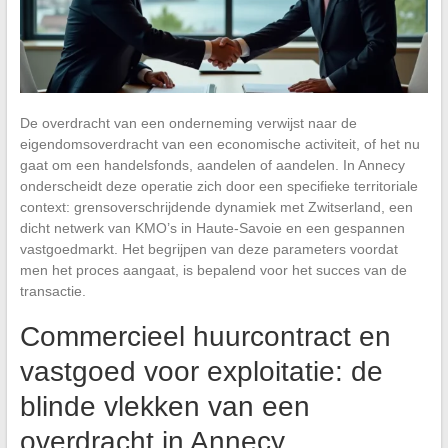
De overdracht van een onderneming verwijst naar de
eigendomsoverdracht van een economische activiteit, of het nu
gaat om een handelsfonds, aandelen of aandelen. In Annecy
onderscheidt deze operatie zich door een specifieke territoriale
context: grensoverschrijdende dynamiek met Zwitserland, een
dicht netwerk van KMO’s in Haute-Savoie en een gespannen
vastgoedmarkt. Het begrijpen van deze parameters voordat
men het proces aangaat, is bepalend voor het succes van de
transactie.
Commercieel huurcontract en
vastgoed voor exploitatie: de
blinde vlekken van een
overdracht in Annecy