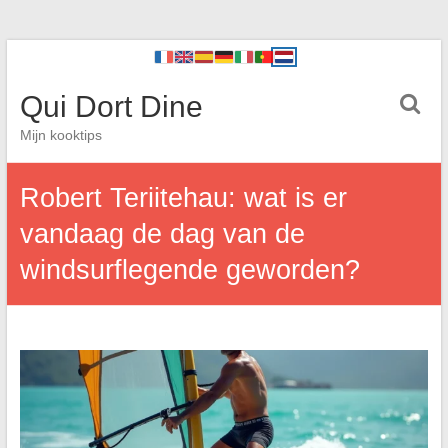
Qui Dort Dine
Mijn kooktips
Robert Teriitehau: wat is er
vandaag de dag van de
windsurflegende geworden?