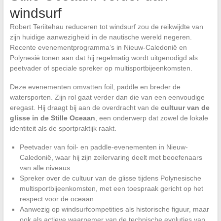
windsurf
Robert Teriitehau reduceren tot windsurf zou de reikwijdte van
zijn huidige aanwezigheid in de nautische wereld negeren.
Recente evenementprogramma’s in Nieuw-Caledonië en
Polynesië tonen aan dat hij regelmatig wordt uitgenodigd als
peetvader of speciale spreker op multisportbijeenkomsten.
Deze evenementen omvatten foil, paddle en breder de
watersporten. Zijn rol gaat verder dan die van een eenvoudige
eregast. Hij draagt bij aan de overdracht van de
cultuur van de
glisse in de Stille Oceaan
, een onderwerp dat zowel de lokale
identiteit als de sportpraktijk raakt.
Peetvader van foil- en paddle-evenementen in Nieuw-
Caledonië, waar hij zijn zeilervaring deelt met beoefenaars
van alle niveaus
Spreker over de cultuur van de glisse tijdens Polynesische
multisportbijeenkomsten, met een toespraak gericht op het
respect voor de oceaan
Aanwezig op windsurfcompetities als historische figuur, maar
ook als actieve waarnemer van de technische evoluties van