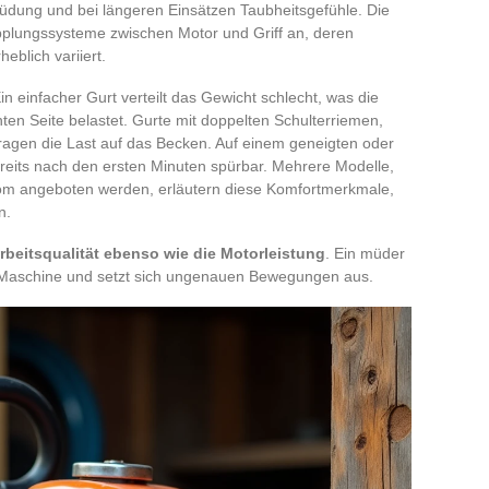
dung und bei längeren Einsätzen Taubheitsgefühle. Die
pplungssysteme zwischen Motor und Griff an, deren
heblich variiert.
Ein einfacher Gurt verteilt das Gewicht schlecht, was die
en Seite belastet. Gurte mit doppelten Schulterriemen,
ragen die Last auf das Becken. Auf einem geneigten oder
reits nach den ersten Minuten spürbar. Mehrere Modelle,
com angeboten werden, erläutern diese Komfortmerkmale,
n.
rbeitsqualität ebenso wie die Motorleistung
. Ein müder
ie Maschine und setzt sich ungenauen Bewegungen aus.