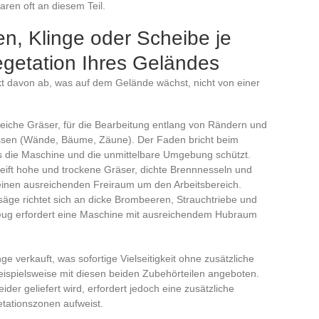
ren oft an diesem Teil.
n, Klinge oder Scheibe je
egetation Ihres Geländes
t davon ab, was auf dem Gelände wächst, nicht von einer
weiche Gräser, für die Bearbeitung entlang von Rändern und
issen (Wände, Bäume, Zäune). Der Faden bricht beim
s die Maschine und die unmittelbare Umgebung schützt.
reift hohe und trockene Gräser, dichte Brennnesseln und
t einen ausreichenden Freiraum um den Arbeitsbereich.
säge richtet sich an dicke Brombeeren, Strauchtriebe und
zeug erfordert eine Maschine mit ausreichendem Hubraum
e verkauft, was sofortige Vielseitigkeit ohne zusätzliche
beispielsweise mit diesen beiden Zubehörteilen angeboten.
der geliefert wird, erfordert jedoch eine zusätzliche
etationszonen aufweist.