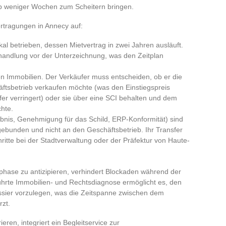
lb weniger Wochen zum Scheitern bringen.
ertragungen in Annecy auf:
al betrieben, dessen Mietvertrag in zwei Jahren ausläuft.
handlung vor der Unterzeichnung, was den Zeitplan
n Immobilien. Der Verkäufer muss entscheiden, ob er die
tsbetrieb verkaufen möchte (was den Einstiegspreis
fer verringert) oder sie über eine SCI behalten und dem
hte.
nis, Genehmigung für das Schild, ERP-Konformität) sind
ebunden und nicht an den Geschäftsbetrieb. Ihr Transfer
hritte bei der Stadtverwaltung oder der Präfektur von Haute-
sphase zu antizipieren, verhindert Blockaden während der
ührte Immobilien- und Rechtsdiagnose ermöglicht es, den
ossier vorzulegen, was die Zeitspanne zwischen dem
rzt.
ren, integriert ein Begleitservice zur