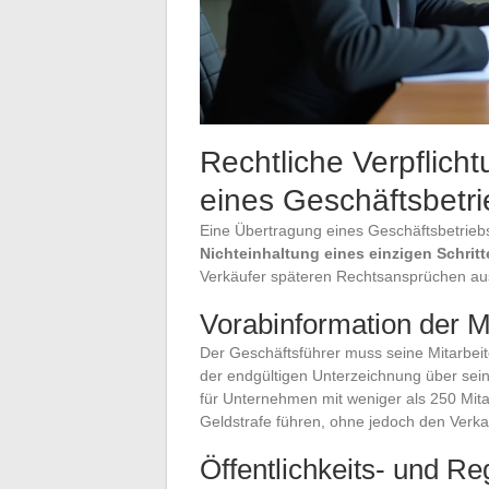
Rechtliche Verpflich
eines Geschäftsbetri
Eine Übertragung eines Geschäftsbetriebs
Nichteinhaltung eines einzigen Schritt
Verkäufer späteren Rechtsansprüchen au
Vorabinformation der Mi
Der Geschäftsführer muss seine Mitarbeit
der endgültigen Unterzeichnung über sein 
für Unternehmen mit weniger als 250 Mitarb
Geldstrafe führen, ohne jedoch den Verkau
Öffentlichkeits- und Re