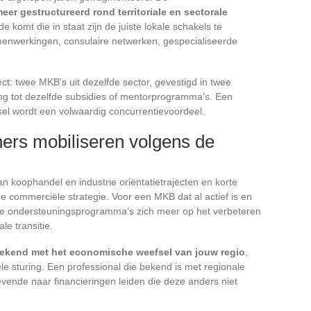
er gestructureerd rond territoriale en sectorale
 komt die in staat zijn de juiste lokale schakels te
amenwerkingen, consulaire netwerken, gespecialiseerde
ct: twee MKB’s uit dezelfde sector, gevestigd in twee
ng tot dezelfde subsidies of mentorprogramma’s. Een
sel wordt een volwaardig concurrentievoordeel.
ners mobiliseren volgens de
n koophandel en industrie oriëntatietrajecten en korte
e commerciële strategie. Voor een MKB dat al actief is en
onale ondersteuningsprogramma’s zich meer op het verbeteren
e transitie.
bekend met het economische weefsel van jouw regio
,
ële sturing. Een professional die bekend is met regionale
ende naar financieringen leiden die deze anders niet