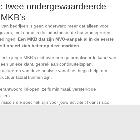
r: twee ondergewaardeerde
 MKB’s
 van bedrijven is geen onderwerp meer dat alleen voor
evers, met name in de industrie en de bouw, integreren
tedingen.
Een MKB dat zijn MVO-aanpak al in de eerste
positioneert zich beter op deze markten
.
eeste jonge MKB’s niet over een geformaliseerde kaart van
en unieke klant, gebrek aan continuïteitsplan,
ructureren van deze analyse vanaf het begin helpt om
ructuur fataal kunnen zijn.
erantwoord inkopen, zelfs minimaal, versterkt de
ciers.
risico’s die specifiek zijn voor jouw activiteit (klant risico,
cyber risico) en definieer een reactieplan voor elk.
ële businessplan vergemakkelijkt de toegang tot
ier steeds gevoeliger voor zijn.
niet tot boekhouding en commercie
. Leidinggevenden