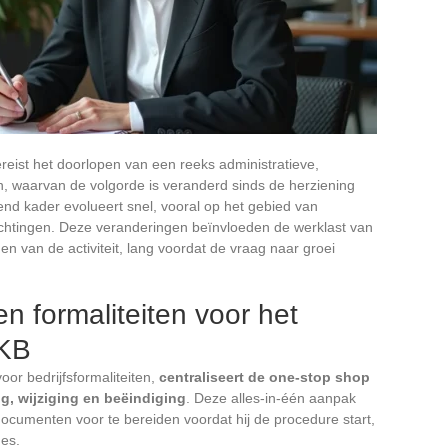
reist het doorlopen van een reeks administratieve,
, waarvan de volgorde is veranderd sinds de herziening
end kader evolueert snel, vooral op het gebied van
lichtingen. Deze veranderingen beïnvloeden de werklast van
n van de activiteit, lang voordat de vraag naar groei
n formaliteiten voor het
MKB
or bedrijfsformaliteiten,
centraliseert de one-stop shop
ng, wijziging en beëindiging
. Deze alles-in-één aanpak
documenten voor te bereiden voordat hij de procedure start,
des.