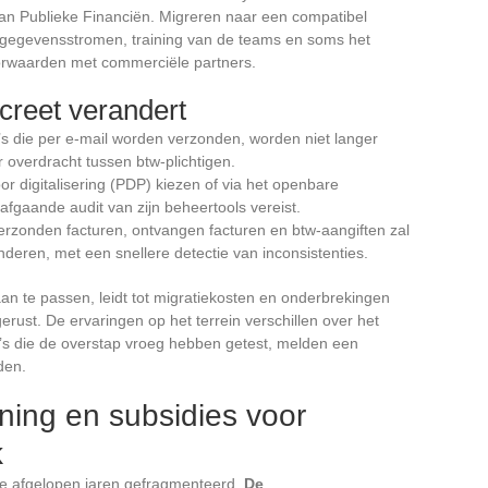
an Publieke Financiën. Migreren naar een compatibel
e gegevensstromen, training van de teams en soms het
rwaarden met commerciële partners.
creet verandert
s die per e-mail worden verzonden, worden niet langer
r overdracht tussen btw-plichtigen.
r digitalisering (PDP) kiezen of via het openbare
afgaande audit van zijn beheertools vereist.
rzonden facturen, ontvangen facturen en btw-aangiften zal
deren, met een snellere detectie van inconsistenties.
an te passen, leidt tot migratiekosten en onderbrekingen
gerust. De ervaringen op het terrein verschillen over het
’s die de overstap vroeg hebben getest, melden een
den.
ning en subsidies voor
k
de afgelopen jaren gefragmenteerd.
De