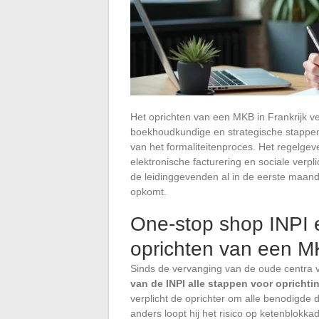
Het oprichten van een MKB in Frankrijk ve
boekhoudkundige en strategische stappen
van het formaliteitenproces. Het regelgev
elektronische facturering en sociale verp
de leidinggevenden al in de eerste maande
opkomt.
One-stop shop INPI e
oprichten van een 
Sinds de vervanging van de oude centra vo
van de INPI alle stappen voor oprichti
verplicht de oprichter om alle benodigde 
anders loopt hij het risico op ketenblokka