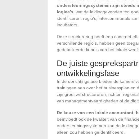
ondersteuningssystemen zijn steeds me
logica’s
, wat de leidinggevenden ten goede
identificeren: regio’s, intercommunale s
incubators.
Deze structurering heeft een concreet effe
verschillende regio’s, hebben geen toega
gedetailleerde kennis van het lokale weef
De juiste gesprekspart
ontwikkelingsfase
In de oprichtingsfase bieden de kamers va
trainingen aan over het businessplan en d
zijn groei wil structureren, richten regi
van managementvaardigheden of de digital
De keuze van een lokale accountant, 
beïnvloedt ook de kwaliteit van de financi
ondersteuningssystemen kan de leidinggev
alleen zou hebben geïdentificeerd.