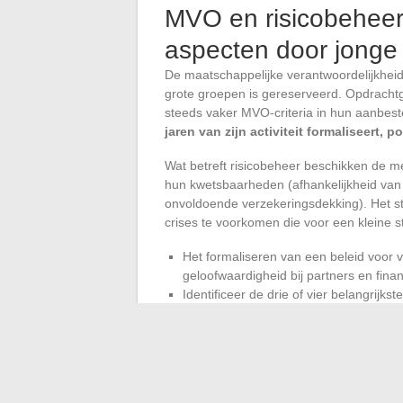
MVO en risicobehee
aspecten door jonge
De maatschappelijke verantwoordelijkheid
grote groepen is gereserveerd. Opdrachtg
steeds vaker MVO-criteria in hun aanbes
jaren van zijn activiteit formaliseert, 
Wat betreft risicobeheer beschikken de m
hun kwetsbaarheden (afhankelijkheid van e
onvoldoende verzekeringsdekking). Het st
crises te voorkomen die voor een kleine st
Het formaliseren van een beleid voor v
geloofwaardigheid bij partners en finan
Identificeer de drie of vier belangrijkste 
leverancier risico, regelgevend risico, 
Deze elementen integreren in het initi
bankleningen, omdat kredietanalisten h
Het beheer van een MKB beperkt zich 