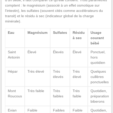
comptent : le magnésium (associé à un effet osmotique sur
l’intestin), les sulfates (souvent cités comme accélérateurs du
transit) et le résidu à sec (indicateur global de la charge
minérale).
Eau
Magnésium
Sulfates
Résidu
Usage
à sec
courant
bébé
Saint
Élevé
Élevés
Élevé
Ponctuel,
Antonin
hors
quotidien
Hépar
Très élevé
Très
Très
Quelques
élevés
élevé
cuillères
ponctuelles
Mont
Très faible
Très
Très
Quotidien,
Roucous
faibles
faible
préparation
biberons
Evian
Faible
Faibles
Faible
Quotidien,