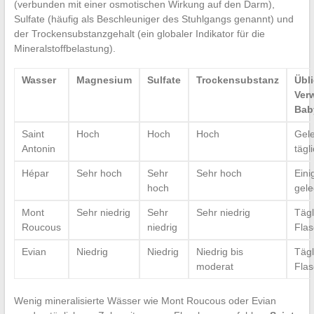
(verbunden mit einer osmotischen Wirkung auf den Darm),
Sulfate (häufig als Beschleuniger des Stuhlgangs genannt) und
der Trockensubstanzgehalt (ein globaler Indikator für die
Mineralstoffbelastung).
Wasser
Magnesium
Sulfate
Trockensubstanz
Übl
Ver
Bab
Saint
Hoch
Hoch
Hoch
Gele
Antonin
tägl
Hépar
Sehr hoch
Sehr
Sehr hoch
Eini
hoch
gele
Mont
Sehr niedrig
Sehr
Sehr niedrig
Tägl
Roucous
niedrig
Flas
Evian
Niedrig
Niedrig
Niedrig bis
Tägl
moderat
Flas
Wenig mineralisierte Wässer wie Mont Roucous oder Evian