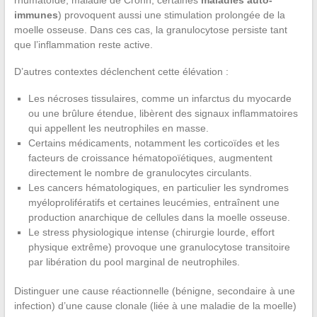
rhumatoïde, maladie de Crohn, certaines
maladies auto-
immunes
) provoquent aussi une stimulation prolongée de la
moelle osseuse. Dans ces cas, la granulocytose persiste tant
que l’inflammation reste active.
D’autres contextes déclenchent cette élévation :
Les nécroses tissulaires, comme un infarctus du myocarde
ou une brûlure étendue, libèrent des signaux inflammatoires
qui appellent les neutrophiles en masse.
Certains médicaments, notamment les corticoïdes et les
facteurs de croissance hématopoïétiques, augmentent
directement le nombre de granulocytes circulants.
Les cancers hématologiques, en particulier les syndromes
myéloprolifératifs et certaines leucémies, entraînent une
production anarchique de cellules dans la moelle osseuse.
Le stress physiologique intense (chirurgie lourde, effort
physique extrême) provoque une granulocytose transitoire
par libération du pool marginal de neutrophiles.
Distinguer une cause réactionnelle (bénigne, secondaire à une
infection) d’une cause clonale (liée à une maladie de la moelle)