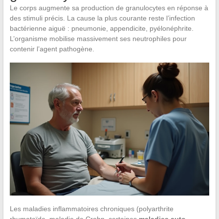
Le corps augmente sa production de granulocytes en réponse à
des stimuli précis. La cause la plus courante reste l’infection
bactérienne aiguë : pneumonie, appendicite, pyélonéphrite.
L’organisme mobilise massivement ses neutrophiles pour
contenir l’agent pathogène.
Les maladies inflammatoires chroniques (polyarthrite