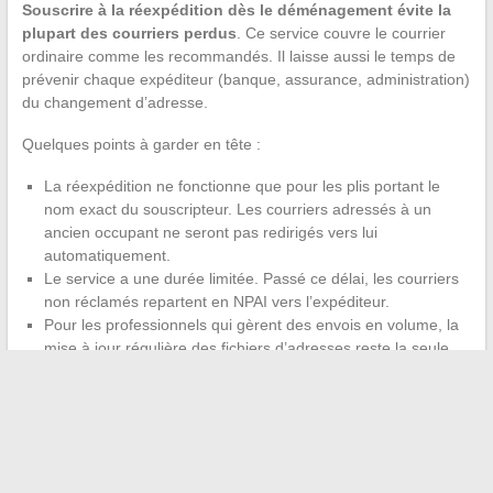
Souscrire à la réexpédition dès le déménagement évite la
plupart des courriers perdus
. Ce service couvre le courrier
ordinaire comme les recommandés. Il laisse aussi le temps de
prévenir chaque expéditeur (banque, assurance, administration)
du changement d’adresse.
Quelques points à garder en tête :
La réexpédition ne fonctionne que pour les plis portant le
nom exact du souscripteur. Les courriers adressés à un
ancien occupant ne seront pas redirigés vers lui
automatiquement.
Le service a une durée limitée. Passé ce délai, les courriers
non réclamés repartent en NPAI vers l’expéditeur.
Pour les professionnels qui gèrent des envois en volume, la
mise à jour régulière des fichiers d’adresses reste la seule
gestion fiable sur le long terme.
Un courrier envoyé à une adresse erronée n’est jamais anodin
quand il porte une valeur juridique ou administrative. Que l’on
soit expéditeur ou destinataire par erreur, la réaction la plus
sûre reste de passer par le circuit postal officiel plutôt que de