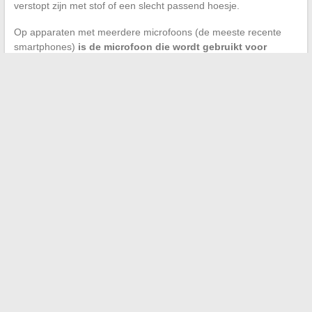
verstopt zijn met stof of een slecht passend hoesje.
Op apparaten met meerdere microfoons (de meeste recente
smartphones)
is de microfoon die wordt gebruikt voor
spraakherkenning niet altijd de onderste
. De bovenste of
achterste microfoon kan worden gebruikt, afhankelijk van de
app en de positie van het scherm. Een zachte reiniging met een
antistatische borstel is meestal voldoende om deze mogelijkheid
uit te sluiten.
De uitgeschakelde spraakherkenning op een apparaat verbergt
vaak een combinatie van factoren: een ontbrekende
microfoonmachtiging in een enkele app, een restrictief
netwerkprofiel of een verkeerd geconfigureerde regionale taal.
Deze punten in volgorde behandelen, van software naar
hardware, maakt het mogelijk om de functionaliteit opnieuw in te
schakelen zonder een volledige reset.
←
Hoe kies je een olie voor een Hilti boorhamer die