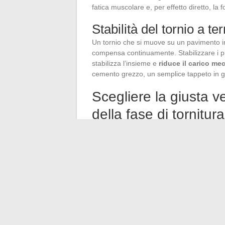
fatica muscolare e, per effetto diretto, l
Stabilità del tornio a ter
Un tornio che si muove su un pavimento ir
compensa continuamente. Stabilizzare i pied
stabilizza l’insieme e
riduce il carico me
cemento grezzo, un semplice tappeto in g
Scegliere la giusta v
della fase di tornitura
Tornire sistematicamente a piena velocità è
richiede una coppia elevata a velocità mod
media. Le finiture e il tornasassi richiedo
Adattare la velocità a ogni fase riduce la 
motore brushless, la coppia rimane dispon
motore classico,
forzare a bassa velocit
La consistenza dell’argilla gioca anche un 
quindi più tempo motore sotto sforzo. Prepa