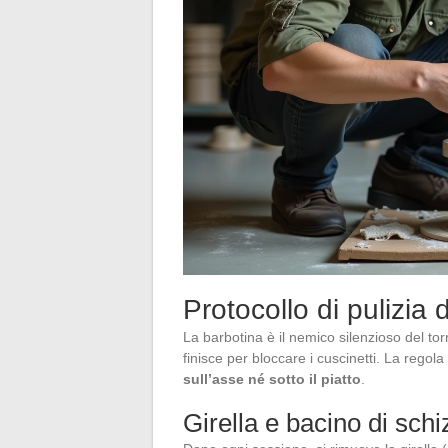
Protocollo di pulizia
La barbotina è il nemico silenzioso del tornio
finisce per bloccare i cuscinetti. La regola
sull’asse né sotto il piatto
.
Girella e bacino di schi