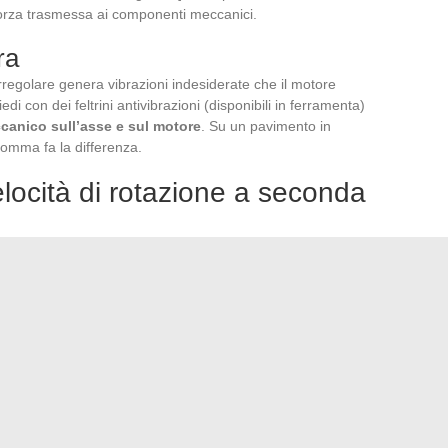
a forza trasmessa ai componenti meccanici.
ra
regolare genera vibrazioni indesiderate che il motore
i con dei feltrini antivibrazioni (disponibili in ferramenta)
ccanico sull’asse e sul motore
. Su un pavimento in
omma fa la differenza.
elocità di rotazione a seconda
 il riflesso più costoso per la meccanica. Il centraggio
erata. L’innalzamento delle pareti avviene a velocità
no una rotazione lenta e regolare.
sollecitazione del motore e limita il surriscaldamento. Su un
ibile a basso regime senza perdita di potenza. Su un
à per lunghi minuti accelera l’usura delle spazzole
.
ruolo: una terra troppo molle richiede più correzioni e
rare l’argilla alla giusta fermezza prima di posarla sulla