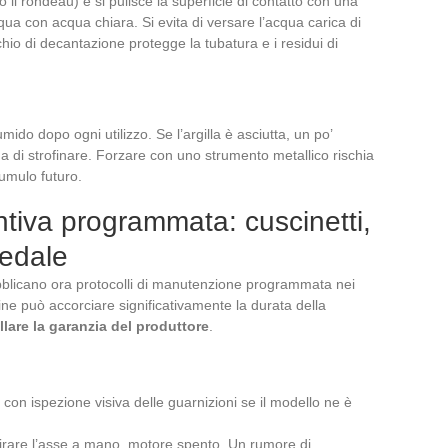
o il rondeau) e si pulisce la superficie di contatto con una
qua con acqua chiara. Si evita di versare l’acqua carica di
hio di decantazione protegge la tubatura e i residui di
ido dopo ogni utilizzo. Se l’argilla è asciutta, un po’
a di strofinare. Forzare con uno strumento metallico rischia
cumulo futuro.
iva programmata: cuscinetti,
pedale
ubblicano ora protocolli di manutenzione programmata nei
tine può accorciare significativamente la durata della
lare la garanzia del produttore
.
, con ispezione visiva delle guarnizioni se il modello ne è
 girare l’asse a mano, motore spento. Un rumore di