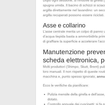
Dopo ogni sessione, si rimuove la girella (
spugna umida. Il bacino di schizzi si sciac
argilla direttamente nel lavandino: un secc
argilla recuperati possono essere riciclati.
Asse e collarino
L’asse centrale merita un colpo di panno um
d’acqua tiepida basta a ammorbidirla prim
di graffiare la superficie e accelerare l’ac
Manutenzione prevent
scheda elettronica, 
Molti produttori (Shimpo, Skutt, Brent) p
loro manuali. Il non rispetto di queste rou
macchina e, punto spesso ignorato,
annul
Ecco le verifiche da pianificare:
Pulizia mensile della girella e dell’asse
dotato.
Controllo annuale dei cuscinetti: si fa