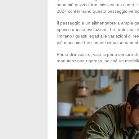
sono più pezzi di trasmissione da controllar
2024 confermano questo passaggio verso i
Il passaggio a un alimentatore a ampia 
spesso questa evoluzione. Le protezioni in
limitano i guasti legati alle variazioni di 
più macchine funzionano simultaneament
Prima di investire, vale la pena cercare di
manutenzione rigorosa, poiché un modello 