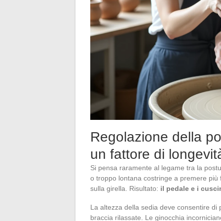
Regolazione della po
un fattore di longevi
Si pensa raramente al legame tra la postur
o troppo lontana costringe a premere più 
sulla girella. Risultato:
il pedale e i cusci
La altezza della sedia deve consentire di p
braccia rilassate. Le ginocchia incornicia