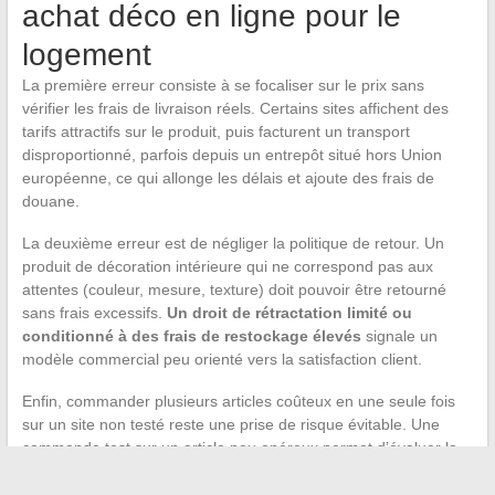
achat déco en ligne pour le
logement
La première erreur consiste à se focaliser sur le prix sans
vérifier les frais de livraison réels. Certains sites affichent des
tarifs attractifs sur le produit, puis facturent un transport
disproportionné, parfois depuis un entrepôt situé hors Union
européenne, ce qui allonge les délais et ajoute des frais de
douane.
La deuxième erreur est de négliger la politique de retour. Un
produit de décoration intérieure qui ne correspond pas aux
attentes (couleur, mesure, texture) doit pouvoir être retourné
sans frais excessifs.
Un droit de rétractation limité ou
conditionné à des frais de restockage élevés
signale un
modèle commercial peu orienté vers la satisfaction client.
Enfin, commander plusieurs articles coûteux en une seule fois
sur un site non testé reste une prise de risque évitable. Une
commande test sur un article peu onéreux permet d’évaluer la
qualité de l’emballage, le respect des délais et la conformité du
produit reçu avant d’engager un budget plus conséquent pour