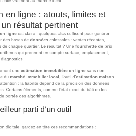
i colle vraiment au marché local.
 en ligne : atouts, limites et
 un résultat pertinent
 en ligne
est claire : quelques clics suffisent pour générer
ur des bases de
données
colossales : ventes récentes,
tés de chaque quartier. Le résultat ? Une
fourchette de prix
algorithmes qui prennent en compte surface, emplacement,
 diagnostics.
idement une
estimation immobilière en ligne
sans rien
rte du
marché immobilier local
, l’outil d’
estimation maison
ttention : la fiabilité dépend de la précision des données
ées. Certains éléments, comme l’état exact du bâti ou les
de portée des algorithmes.
illeur parti d’un outil
ion digitale, gardez en tête ces recommandations :