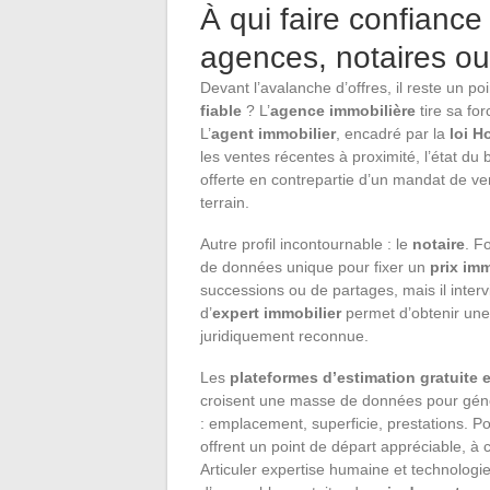
À qui faire confiance
agences, notaires ou
Devant l’avalanche d’offres, il reste un po
fiable
? L’
agence immobilière
tire sa fo
L’
agent immobilier
, encadré par la
loi H
les ventes récentes à proximité, l’état du
offerte en contrepartie d’un mandat de ven
terrain.
Autre profil incontournable : le
notaire
. F
de données unique pour fixer un
prix imm
successions ou de partages, mais il inter
d’
expert immobilier
permet d’obtenir une
juridiquement reconnue.
Les
plateformes d’estimation gratuite 
croisent une masse de données pour génére
: emplacement, superficie, prestations. P
offrent un point de départ appréciable, à c
Articuler expertise humaine et technologi