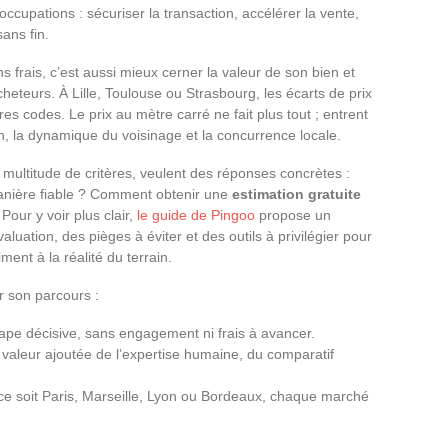
éoccupations : sécuriser la transaction, accélérer la vente,
ans fin.
s frais, c’est aussi mieux cerner la valeur de son bien et
cheteurs. À Lille, Toulouse ou Strasbourg, les écarts de prix
s codes. Le prix au mètre carré ne fait plus tout ; entrent
en, la dynamique du voisinage et la concurrence locale.
a multitude de critères, veulent des réponses concrètes :
nière fiable ? Comment obtenir une
estimation gratuite
our y voir plus clair,
le guide de Pingoo
propose un
luation, des pièges à éviter et des outils à privilégier pour
iment à la réalité du terrain.
er son parcours :
ape décisive, sans engagement ni frais à avancer.
 valeur ajoutée de l’expertise humaine, du comparatif
ce soit Paris, Marseille, Lyon ou Bordeaux, chaque marché