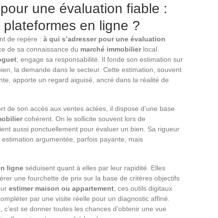
 pour une évaluation fiable :
 plateformes en ligne ?
int de repère :
à qui s’adresser pour une évaluation
rce de sa connaissance du
marché immobilier
local.
oguet
, engage sa responsabilité. Il fonde son estimation sur
 bien, la demande dans le secteur. Cette estimation, souvent
te, apporte un regard aiguisé, ancré dans la réalité de
ort de son accès aux ventes actées, il dispose d’une base
obilier
cohérent. On le sollicite souvent lors de
vient aussi ponctuellement pour évaluer un bien. Sa rigueur
 estimation argumentée, parfois payante, mais
en ligne
séduisent quant à elles par leur rapidité. Elles
r une fourchette de prix sur la base de critères objectifs
our
estimer maison ou appartement
, ces outils digitaux
ompléter par une visite réelle pour un diagnostic affiné.
e, c’est se donner toutes les chances d’obtenir une vue